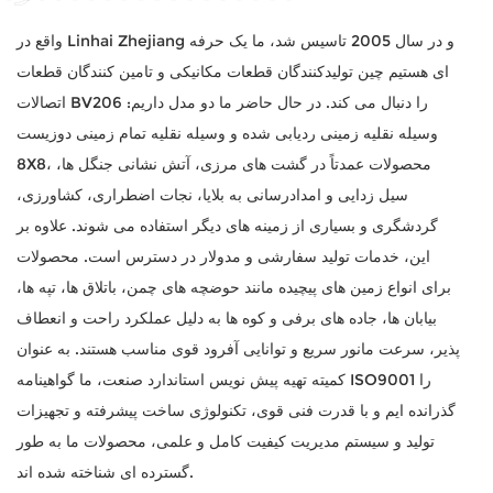
واقع در Linhai Zhejiang و در سال 2005 تاسیس شد، ما یک حرفه
ای هستیم
چین تولیدکنندگان قطعات مکانیکی و تامین کنندگان قطعات
اتصالات BV206 را دنبال می کند
. در حال حاضر ما دو مدل داریم:
وسیله نقلیه زمینی ردیابی شده و وسیله نقلیه تمام زمینی دوزیست
8X8، محصولات عمدتاً در گشت های مرزی، آتش نشانی جنگل ها،
سیل زدایی و امدادرسانی به بلایا، نجات اضطراری، کشاورزی،
گردشگری و بسیاری از زمینه های دیگر استفاده می شوند. علاوه بر
این، خدمات تولید سفارشی و مدولار در دسترس است. محصولات
برای انواع زمین های پیچیده مانند حوضچه های چمن، باتلاق ها، تپه ها،
بیابان ها، جاده های برفی و کوه ها به دلیل عملکرد راحت و انعطاف
پذیر، سرعت مانور سریع و توانایی آفرود قوی مناسب هستند. به عنوان
کمیته تهیه پیش نویس استاندارد صنعت، ما گواهینامه ISO9001 را
گذرانده ایم و با قدرت فنی قوی، تکنولوژی ساخت پیشرفته و تجهیزات
تولید و سیستم مدیریت کیفیت کامل و علمی، محصولات ما به طور
گسترده ای شناخته شده اند.