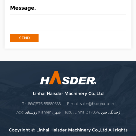
Message.
Linhai Haisder Machinery Co.,Ltd
Tel: 86(0)576-85880688 E-mail:
sales@hsdgroup.cn
Add: روستای Xianren، شهر Hetou، Linhai 317034، ژجیانگ، چین
Copyright @ Linhai Haisder Machinery Co.,Ltd All rights