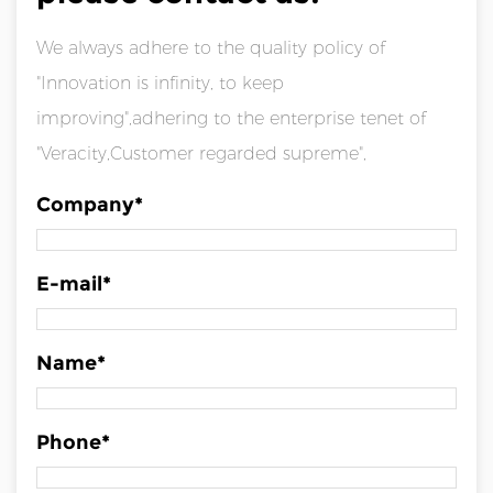
We always adhere to the quality policy of
"Innovation is infinity, to keep
improving",adhering to the enterprise tenet of
"Veracity,Customer regarded supreme",
Company*
E-mail*
Name*
Phone*